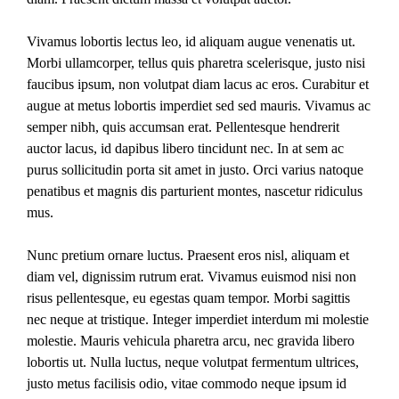
Vivamus lobortis lectus leo, id aliquam augue venenatis ut.
Morbi ullamcorper, tellus quis pharetra scelerisque, justo nisi
faucibus ipsum, non volutpat diam lacus ac eros. Curabitur et
augue at metus lobortis imperdiet sed sed mauris. Vivamus ac
semper nibh, quis accumsan erat. Pellentesque hendrerit
auctor lacus, id dapibus libero tincidunt nec. In at sem ac
purus sollicitudin porta sit amet in justo. Orci varius natoque
penatibus et magnis dis parturient montes, nascetur ridiculus
mus.
Nunc pretium ornare luctus. Praesent eros nisl, aliquam et
diam vel, dignissim rutrum erat. Vivamus euismod nisi non
risus pellentesque, eu egestas quam tempor. Morbi sagittis
nec neque at tristique. Integer imperdiet interdum mi molestie
molestie. Mauris vehicula pharetra arcu, nec gravida libero
lobortis ut. Nulla luctus, neque volutpat fermentum ultrices,
justo metus facilisis odio, vitae commodo neque ipsum id