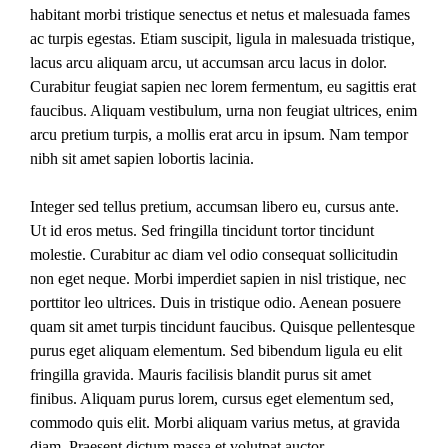
habitant morbi tristique senectus et netus et malesuada fames
ac turpis egestas. Etiam suscipit, ligula in malesuada tristique,
lacus arcu aliquam arcu, ut accumsan arcu lacus in dolor.
Curabitur feugiat sapien nec lorem fermentum, eu sagittis erat
faucibus. Aliquam vestibulum, urna non feugiat ultrices, enim
arcu pretium turpis, a mollis erat arcu in ipsum. Nam tempor
nibh sit amet sapien lobortis lacinia.
Integer sed tellus pretium, accumsan libero eu, cursus ante.
Ut id eros metus. Sed fringilla tincidunt tortor tincidunt
molestie. Curabitur ac diam vel odio consequat sollicitudin
non eget neque. Morbi imperdiet sapien in nisl tristique, nec
porttitor leo ultrices. Duis in tristique odio. Aenean posuere
quam sit amet turpis tincidunt faucibus. Quisque pellentesque
purus eget aliquam elementum. Sed bibendum ligula eu elit
fringilla gravida. Mauris facilisis blandit purus sit amet
finibus. Aliquam purus lorem, cursus eget elementum sed,
commodo quis elit. Morbi aliquam varius metus, at gravida
diam. Praesent dictum massa et volutpat auctor.