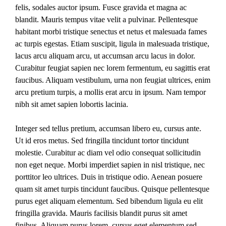
felis, sodales auctor ipsum. Fusce gravida et magna ac
blandit. Mauris tempus vitae velit a pulvinar. Pellentesque
habitant morbi tristique senectus et netus et malesuada fames
ac turpis egestas. Etiam suscipit, ligula in malesuada tristique,
lacus arcu aliquam arcu, ut accumsan arcu lacus in dolor.
Curabitur feugiat sapien nec lorem fermentum, eu sagittis erat
faucibus. Aliquam vestibulum, urna non feugiat ultrices, enim
arcu pretium turpis, a mollis erat arcu in ipsum. Nam tempor
nibh sit amet sapien lobortis lacinia.
Integer sed tellus pretium, accumsan libero eu, cursus ante.
Ut id eros metus. Sed fringilla tincidunt tortor tincidunt
molestie. Curabitur ac diam vel odio consequat sollicitudin
non eget neque. Morbi imperdiet sapien in nisl tristique, nec
porttitor leo ultrices. Duis in tristique odio. Aenean posuere
quam sit amet turpis tincidunt faucibus. Quisque pellentesque
purus eget aliquam elementum. Sed bibendum ligula eu elit
fringilla gravida. Mauris facilisis blandit purus sit amet
finibus. Aliquam purus lorem, cursus eget elementum sed,